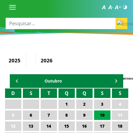
2025
2026
AGENDA DO SECRETÁRIO
Outubro
D
S
T
Q
Q
S
S
1
2
3
4
5
6
7
8
9
10
11
12
13
14
15
16
17
18