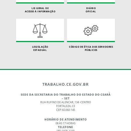
LEI GERAL DE
DIÁRIO
ACESSO À INFORMAÇÃO
OFICIAL
LEGISLAÇÃO
CÓDIGO DE ÉTICA DOS SERVIDORES
ESTADUAL
PÚBLICOS
TRABALHO.CE.GOV.BR
SEDE DA SECRETARIA DO TRABALHO DO ESTADO DO CEARÁ
– SET
RUA RUFINO DE ALENCAR, 134 -CENTRO
FORTALEZA, CE
CEP: 60.060-145
HORÁRIO DE ATENDIMENTO
08 ÀS 17 HORAS
TELEFONE
(85) 3376-1100