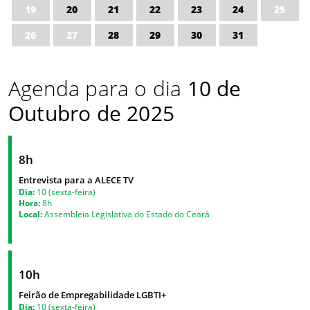
19
20
21
22
23
24
25
26
27
28
29
30
31
Agenda para o dia
10 de
Outubro de 2025
8h
Entrevista para a ALECE TV
Dia:
10 (sexta-feira)
Hora:
8h
Local:
Assembleia Legislativa do Estado do Ceará
10h
Feirão de Empregabilidade LGBTI+
Dia:
10 (sexta-feira)