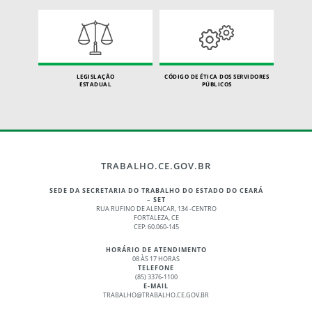
LEGISLAÇÃO
CÓDIGO DE ÉTICA DOS SERVIDORES
ESTADUAL
PÚBLICOS
TRABALHO.CE.GOV.BR
SEDE DA SECRETARIA DO TRABALHO DO ESTADO DO CEARÁ
– SET
RUA RUFINO DE ALENCAR, 134 -CENTRO
FORTALEZA, CE
CEP: 60.060-145
HORÁRIO DE ATENDIMENTO
08 ÀS 17 HORAS
TELEFONE
(85) 3376-1100
E-MAIL
TRABALHO@TRABALHO.CE.GOV.BR