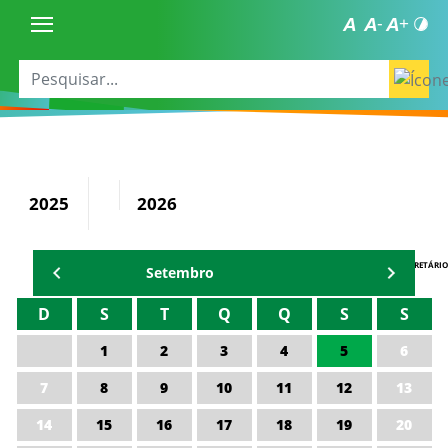
2025
2026
AGENDA DO SECRETÁRIO
Setembro
D
S
T
Q
Q
S
S
1
2
3
4
5
6
7
8
9
10
11
12
13
14
15
16
17
18
19
20