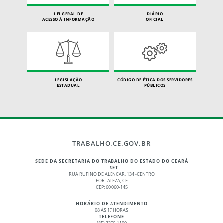
LEI GERAL DE
DIÁRIO
ACESSO À INFORMAÇÃO
OFICIAL
LEGISLAÇÃO
CÓDIGO DE ÉTICA DOS SERVIDORES
ESTADUAL
PÚBLICOS
TRABALHO.CE.GOV.BR
SEDE DA SECRETARIA DO TRABALHO DO ESTADO DO CEARÁ
– SET
RUA RUFINO DE ALENCAR, 134 -CENTRO
FORTALEZA, CE
CEP: 60.060-145
HORÁRIO DE ATENDIMENTO
08 ÀS 17 HORAS
TELEFONE
(85) 3376-1100