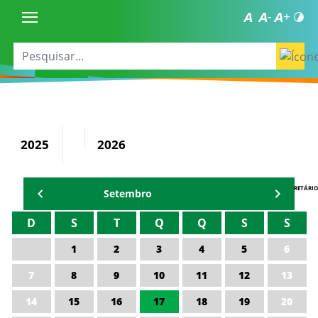
2025
2026
AGENDA DO SECRETÁRIO
Setembro
D
S
T
Q
Q
S
S
1
2
3
4
5
6
7
8
9
10
11
12
13
14
15
16
17
18
19
20