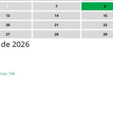
6
7
8
13
14
15
20
21
22
27
28
29
o de 2026
ncar, 134