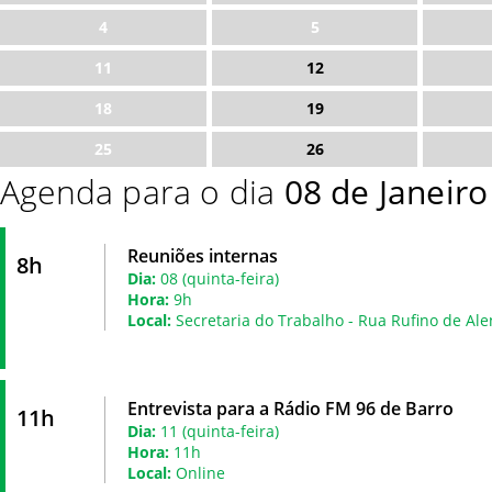
4
5
11
12
18
19
25
26
Agenda para o dia
08 de Janeir
Reuniões internas
8h
Dia:
08 (quinta-feira)
Hora:
9h
Local:
Secretaria do Trabalho - Rua Rufino de Ale
Entrevista para a Rádio FM 96 de Barro
11h
Dia:
11 (quinta-feira)
Hora:
11h
Local:
Online