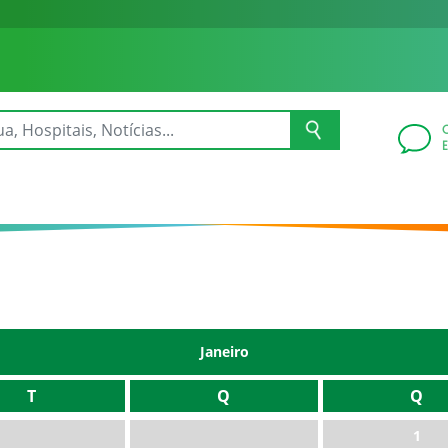
Janeiro
T
Q
Q
1