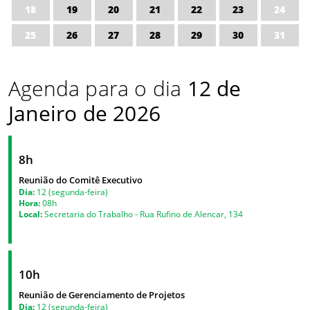
18
19
20
21
22
23
24
25
26
27
28
29
30
31
Agenda para o dia
12 de
Janeiro de 2026
8h
Reunião do Comitê Executivo
Dia:
12 (segunda-feira)
Hora:
08h
Local:
Secretaria do Trabalho - Rua Rufino de Alencar, 134
10h
Reunião de Gerenciamento de Projetos
Dia:
12 (segunda-feira)