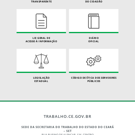
TRANSPARENTE
DO CIDADÃO
LEI GERAL DE
DIÁRIO
ACESSO À INFORMAÇÃO
OFICIAL
LEGISLAÇÃO
CÓDIGO DE ÉTICA DOS SERVIDORES
ESTADUAL
PÚBLICOS
TRABALHO.CE.GOV.BR
SEDE DA SECRETARIA DO TRABALHO DO ESTADO DO CEARÁ
– SET
RUA RUFINO DE ALENCAR, 134 -CENTRO