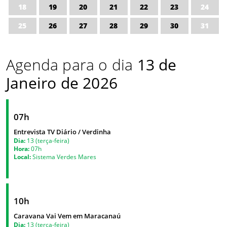
18
19
20
21
22
23
24
25
26
27
28
29
30
31
Agenda para o dia
13 de
Janeiro de 2026
07h
Entrevista TV Diário / Verdinha
Dia:
13 (terça-feira)
Hora:
07h
Local:
Sistema Verdes Mares
10h
Caravana Vai Vem em Maracanaú
Dia:
13 (terça-feira)