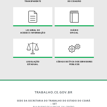
TRANSPARENTE
DO CIDADÃO
LEI GERAL DE
DIÁRIO
ACESSO À INFORMAÇÃO
OFICIAL
LEGISLAÇÃO
CÓDIGO DE ÉTICA DOS SERVIDORES
ESTADUAL
PÚBLICOS
TRABALHO.CE.GOV.BR
SEDE DA SECRETARIA DO TRABALHO DO ESTADO DO CEARÁ
– SET
RUA RUFINO DE ALENCAR, 134 -CENTRO