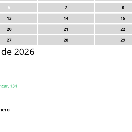
6
7
8
13
14
15
20
21
22
27
28
29
o de 2026
ncar, 134
mero