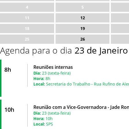
4
5
11
12
18
19
25
26
Agenda para o dia
23 de Janeir
Reuniões internas
8h
Dia:
23 (sexta-feira)
Hora:
8h
Local:
Secretaria do Trabalho - Rua Rufino de Ale
Reunião com a Vice-Governadora - Jade Ro
10h
Dia:
23 (sexta-feira)
Hora:
10h
Local:
SPS