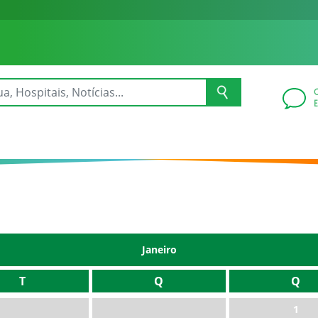
Janeiro
T
Q
Q
1