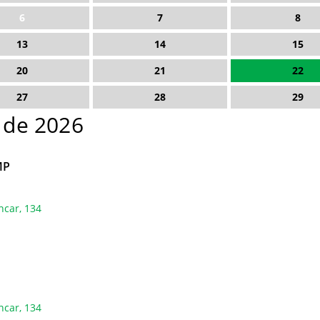
6
7
8
13
14
15
20
21
22
27
28
29
o de 2026
MP
ncar, 134
ncar, 134