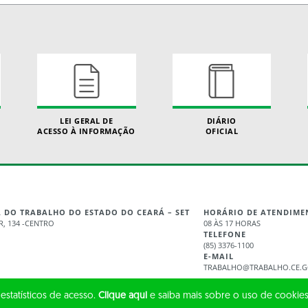
LEI GERAL DE
DIÁRIO
ACESSO À INFORMAÇÃO
OFICIAL
A DO TRABALHO DO ESTADO DO CEARÁ – SET
HORÁRIO DE ATENDIME
, 134 -CENTRO
08 ÀS 17 HORAS
TELEFONE
(85) 3376-1100
E-MAIL
TRABALHO@TRABALHO.CE.G
 estatísticos de acesso.
Clique aqui
e saiba mais sobre o uso de cookies