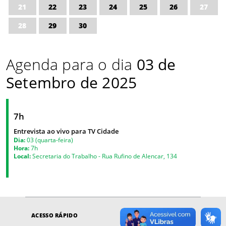
21
22
23
24
25
26
27
28
29
30
Agenda para o dia
03 de
Setembro de 2025
7h
Entrevista ao vivo para TV Cidade
Dia:
03 (quarta-feira)
Hora:
7h
Local:
Secretaria do Trabalho - Rua Rufino de Alencar, 134
ACESSO RÁPIDO