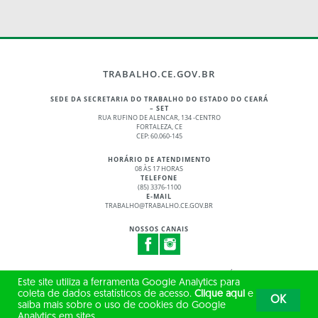
TRABALHO.CE.GOV.BR
SEDE DA SECRETARIA DO TRABALHO DO ESTADO DO CEARÁ
– SET
RUA RUFINO DE ALENCAR, 134 -CENTRO
FORTALEZA, CE
CEP: 60.060-145
HORÁRIO DE ATENDIMENTO
08 ÀS 17 HORAS
TELEFONE
(85) 3376-1100
E-MAIL
TRABALHO@TRABALHO.CE.GOV.BR
NOSSOS CANAIS
© 2017 - 2026 – GOVERNO DO ESTADO DO CEARÁ
Este site utiliza a ferramenta Google Analytics para
TODOS OS DIREITOS RESERVADOS
coleta de dados estatísticos de acesso.
Clique aqui
e
OK
saiba mais sobre o uso de cookies do Google
Analytics em sites.