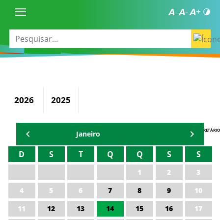
2026
2025
AGENDA DO SECRETÁRIO
Janeiro
D
S
T
Q
Q
S
S
1
2
3
4
5
6
7
8
9
10
11
12
13
14
15
16
17