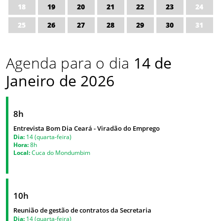
18
19
20
21
22
23
24
25
26
27
28
29
30
31
Agenda para o dia
14 de
Janeiro de 2026
8h
Entrevista Bom Dia Ceará - Viradão do Emprego
Dia:
14 (quarta-feira)
Hora:
8h
Local:
Cuca do Mondumbim
10h
Reunião de gestão de contratos da Secretaria
Dia:
14 (quarta-feira)