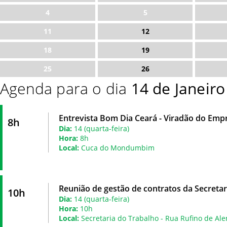
4
5
11
12
18
19
25
26
Agenda para o dia
14 de Janeir
Entrevista Bom Dia Ceará - Viradão do Emp
8h
Dia:
14 (quarta-feira)
Hora:
8h
Local:
Cuca do Mondumbim
Reunião de gestão de contratos da Secretar
10h
Dia:
14 (quarta-feira)
Hora:
10h
Local:
Secretaria do Trabalho - Rua Rufino de Ale