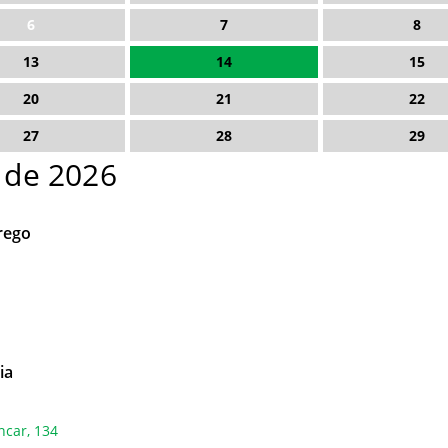
6
7
8
13
14
15
20
21
22
27
28
29
o de 2026
rego
ia
ncar, 134