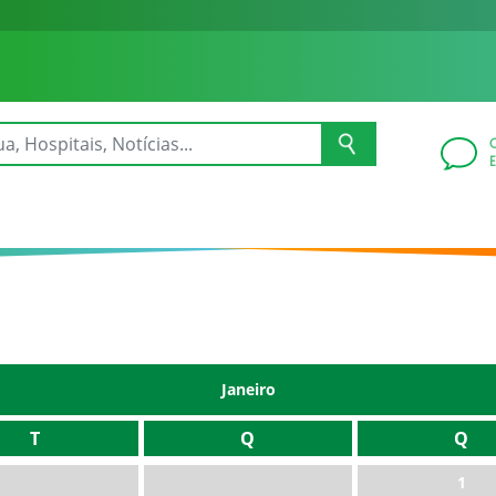
Janeiro
T
Q
Q
1