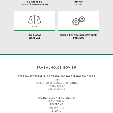
LEI GERAL DE
DIÁRIO
ACESSO À INFORMAÇÃO
OFICIAL
LEGISLAÇÃO
CÓDIGO DE ÉTICA DOS SERVIDORES
ESTADUAL
PÚBLICOS
TRABALHO.CE.GOV.BR
SEDE DA SECRETARIA DO TRABALHO DO ESTADO DO CEARÁ
– SET
RUA RUFINO DE ALENCAR, 134 -CENTRO
FORTALEZA, CE
CEP: 60.060-145
HORÁRIO DE ATENDIMENTO
08 ÀS 17 HORAS
TELEFONE
(85) 3376-1100
E-MAIL