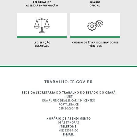
LEI GERAL DE
DIÁRIO
ACESSO À INFORMAÇÃO
OFICIAL
LEGISLAÇÃO
CÓDIGO DE ÉTICA DOS SERVIDORES
ESTADUAL
PÚBLICOS
TRABALHO.CE.GOV.BR
SEDE DA SECRETARIA DO TRABALHO DO ESTADO DO CEARÁ
– SET
RUA RUFINO DE ALENCAR, 134 -CENTRO
FORTALEZA, CE
CEP: 60.060-145
HORÁRIO DE ATENDIMENTO
08 ÀS 17 HORAS
TELEFONE
(85) 3376-1100
E-MAIL