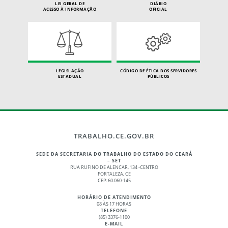
LEI GERAL DE
DIÁRIO
ACESSO À INFORMAÇÃO
OFICIAL
LEGISLAÇÃO
CÓDIGO DE ÉTICA DOS SERVIDORES
ESTADUAL
PÚBLICOS
TRABALHO.CE.GOV.BR
SEDE DA SECRETARIA DO TRABALHO DO ESTADO DO CEARÁ
– SET
RUA RUFINO DE ALENCAR, 134 -CENTRO
FORTALEZA, CE
CEP: 60.060-145
HORÁRIO DE ATENDIMENTO
08 ÀS 17 HORAS
TELEFONE
(85) 3376-1100
E-MAIL