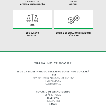
LEI GERAL DE
DIÁRIO
ACESSO À INFORMAÇÃO
OFICIAL
LEGISLAÇÃO
CÓDIGO DE ÉTICA DOS SERVIDORES
ESTADUAL
PÚBLICOS
TRABALHO.CE.GOV.BR
SEDE DA SECRETARIA DO TRABALHO DO ESTADO DO CEARÁ
– SET
RUA RUFINO DE ALENCAR, 134 -CENTRO
FORTALEZA, CE
CEP: 60.060-145
HORÁRIO DE ATENDIMENTO
08 ÀS 17 HORAS
TELEFONE
(85) 3376-1100
E-MAIL