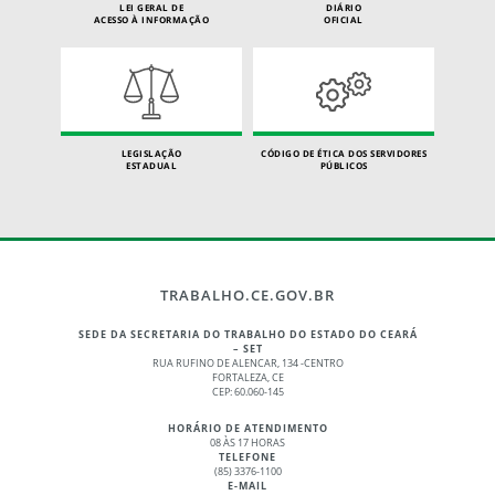
LEI GERAL DE
DIÁRIO
ACESSO À INFORMAÇÃO
OFICIAL
LEGISLAÇÃO
CÓDIGO DE ÉTICA DOS SERVIDORES
ESTADUAL
PÚBLICOS
TRABALHO.CE.GOV.BR
SEDE DA SECRETARIA DO TRABALHO DO ESTADO DO CEARÁ
– SET
RUA RUFINO DE ALENCAR, 134 -CENTRO
FORTALEZA, CE
CEP: 60.060-145
HORÁRIO DE ATENDIMENTO
08 ÀS 17 HORAS
TELEFONE
(85) 3376-1100
E-MAIL