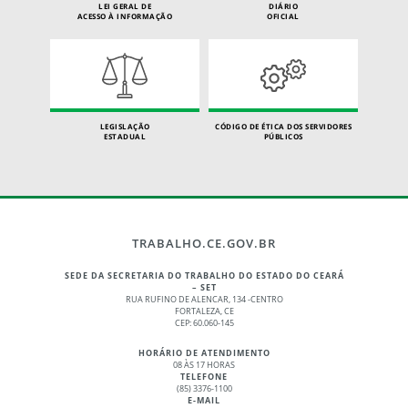
LEI GERAL DE
DIÁRIO
ACESSO À INFORMAÇÃO
OFICIAL
LEGISLAÇÃO
CÓDIGO DE ÉTICA DOS SERVIDORES
ESTADUAL
PÚBLICOS
TRABALHO.CE.GOV.BR
SEDE DA SECRETARIA DO TRABALHO DO ESTADO DO CEARÁ
– SET
RUA RUFINO DE ALENCAR, 134 -CENTRO
FORTALEZA, CE
CEP: 60.060-145
HORÁRIO DE ATENDIMENTO
08 ÀS 17 HORAS
TELEFONE
(85) 3376-1100
E-MAIL