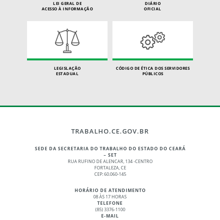
LEI GERAL DE
DIÁRIO
ACESSO À INFORMAÇÃO
OFICIAL
LEGISLAÇÃO
CÓDIGO DE ÉTICA DOS SERVIDORES
ESTADUAL
PÚBLICOS
TRABALHO.CE.GOV.BR
SEDE DA SECRETARIA DO TRABALHO DO ESTADO DO CEARÁ
– SET
RUA RUFINO DE ALENCAR, 134 -CENTRO
FORTALEZA, CE
CEP: 60.060-145
HORÁRIO DE ATENDIMENTO
08 ÀS 17 HORAS
TELEFONE
(85) 3376-1100
E-MAIL