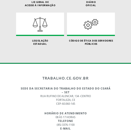
LEI GERAL DE
DIÁRIO
ACESSO À INFORMAÇÃO
OFICIAL
LEGISLAÇÃO
CÓDIGO DE ÉTICA DOS SERVIDORES
ESTADUAL
PÚBLICOS
TRABALHO.CE.GOV.BR
SEDE DA SECRETARIA DO TRABALHO DO ESTADO DO CEARÁ
– SET
RUA RUFINO DE ALENCAR, 134 -CENTRO
FORTALEZA, CE
CEP: 60.060-145
HORÁRIO DE ATENDIMENTO
08 ÀS 17 HORAS
TELEFONE
(85) 3376-1100
E-MAIL