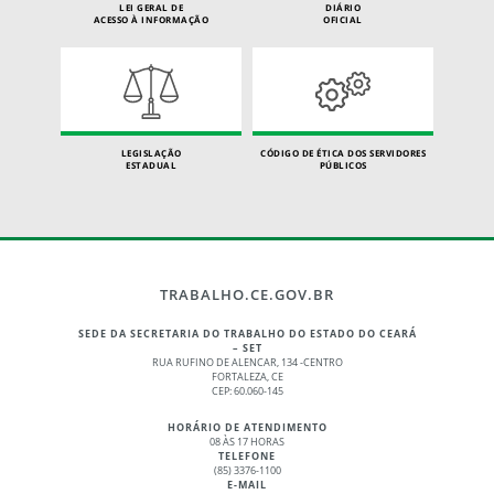
LEI GERAL DE
DIÁRIO
ACESSO À INFORMAÇÃO
OFICIAL
LEGISLAÇÃO
CÓDIGO DE ÉTICA DOS SERVIDORES
ESTADUAL
PÚBLICOS
TRABALHO.CE.GOV.BR
SEDE DA SECRETARIA DO TRABALHO DO ESTADO DO CEARÁ
– SET
RUA RUFINO DE ALENCAR, 134 -CENTRO
FORTALEZA, CE
CEP: 60.060-145
HORÁRIO DE ATENDIMENTO
08 ÀS 17 HORAS
TELEFONE
(85) 3376-1100
E-MAIL