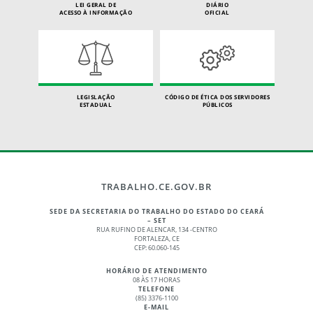
LEI GERAL DE
DIÁRIO
ACESSO À INFORMAÇÃO
OFICIAL
LEGISLAÇÃO
CÓDIGO DE ÉTICA DOS SERVIDORES
ESTADUAL
PÚBLICOS
TRABALHO.CE.GOV.BR
SEDE DA SECRETARIA DO TRABALHO DO ESTADO DO CEARÁ
– SET
RUA RUFINO DE ALENCAR, 134 -CENTRO
FORTALEZA, CE
CEP: 60.060-145
HORÁRIO DE ATENDIMENTO
08 ÀS 17 HORAS
TELEFONE
(85) 3376-1100
E-MAIL