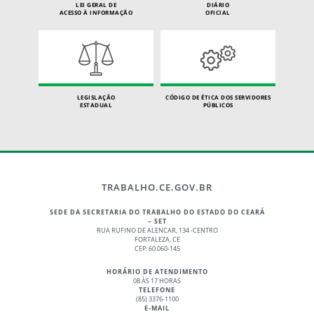
LEI GERAL DE
DIÁRIO
ACESSO À INFORMAÇÃO
OFICIAL
LEGISLAÇÃO
CÓDIGO DE ÉTICA DOS SERVIDORES
ESTADUAL
PÚBLICOS
TRABALHO.CE.GOV.BR
SEDE DA SECRETARIA DO TRABALHO DO ESTADO DO CEARÁ
– SET
RUA RUFINO DE ALENCAR, 134 -CENTRO
FORTALEZA, CE
CEP: 60.060-145
HORÁRIO DE ATENDIMENTO
08 ÀS 17 HORAS
TELEFONE
(85) 3376-1100
E-MAIL