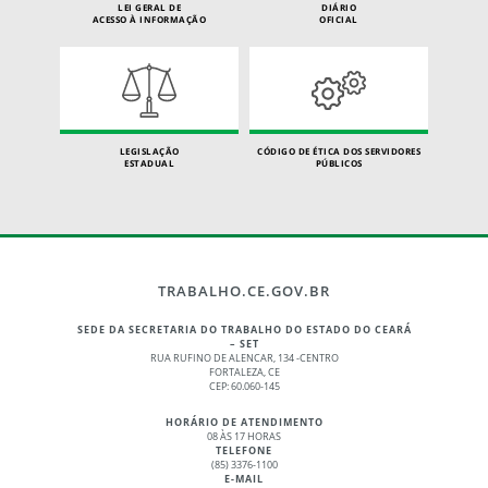
LEI GERAL DE
DIÁRIO
ACESSO À INFORMAÇÃO
OFICIAL
LEGISLAÇÃO
CÓDIGO DE ÉTICA DOS SERVIDORES
ESTADUAL
PÚBLICOS
TRABALHO.CE.GOV.BR
SEDE DA SECRETARIA DO TRABALHO DO ESTADO DO CEARÁ
– SET
RUA RUFINO DE ALENCAR, 134 -CENTRO
FORTALEZA, CE
CEP: 60.060-145
HORÁRIO DE ATENDIMENTO
08 ÀS 17 HORAS
TELEFONE
(85) 3376-1100
E-MAIL