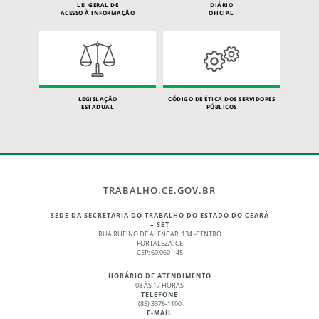
LEI GERAL DE
DIÁRIO
ACESSO À INFORMAÇÃO
OFICIAL
LEGISLAÇÃO
CÓDIGO DE ÉTICA DOS SERVIDORES
ESTADUAL
PÚBLICOS
TRABALHO.CE.GOV.BR
SEDE DA SECRETARIA DO TRABALHO DO ESTADO DO CEARÁ
– SET
RUA RUFINO DE ALENCAR, 134 -CENTRO
FORTALEZA, CE
CEP: 60.060-145
HORÁRIO DE ATENDIMENTO
08 ÀS 17 HORAS
TELEFONE
(85) 3376-1100
E-MAIL