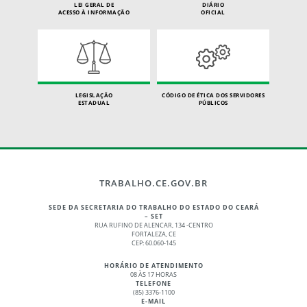
LEI GERAL DE
DIÁRIO
ACESSO À INFORMAÇÃO
OFICIAL
LEGISLAÇÃO
CÓDIGO DE ÉTICA DOS SERVIDORES
ESTADUAL
PÚBLICOS
TRABALHO.CE.GOV.BR
SEDE DA SECRETARIA DO TRABALHO DO ESTADO DO CEARÁ
– SET
RUA RUFINO DE ALENCAR, 134 -CENTRO
FORTALEZA, CE
CEP: 60.060-145
HORÁRIO DE ATENDIMENTO
08 ÀS 17 HORAS
TELEFONE
(85) 3376-1100
E-MAIL