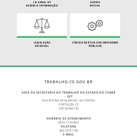
LEI GERAL DE
DIÁRIO
ACESSO À INFORMAÇÃO
OFICIAL
LEGISLAÇÃO
CÓDIGO DE ÉTICA DOS SERVIDORES
ESTADUAL
PÚBLICOS
TRABALHO.CE.GOV.BR
SEDE DA SECRETARIA DO TRABALHO DO ESTADO DO CEARÁ
– SET
RUA RUFINO DE ALENCAR, 134 -CENTRO
FORTALEZA, CE
CEP: 60.060-145
HORÁRIO DE ATENDIMENTO
08 ÀS 17 HORAS
TELEFONE
(85) 3376-1100
E-MAIL