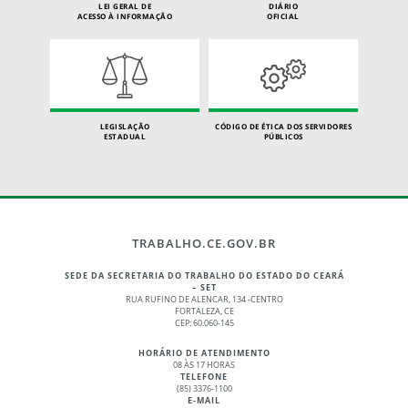
LEI GERAL DE
DIÁRIO
ACESSO À INFORMAÇÃO
OFICIAL
LEGISLAÇÃO
CÓDIGO DE ÉTICA DOS SERVIDORES
ESTADUAL
PÚBLICOS
TRABALHO.CE.GOV.BR
SEDE DA SECRETARIA DO TRABALHO DO ESTADO DO CEARÁ
– SET
RUA RUFINO DE ALENCAR, 134 -CENTRO
FORTALEZA, CE
CEP: 60.060-145
HORÁRIO DE ATENDIMENTO
08 ÀS 17 HORAS
TELEFONE
(85) 3376-1100
E-MAIL