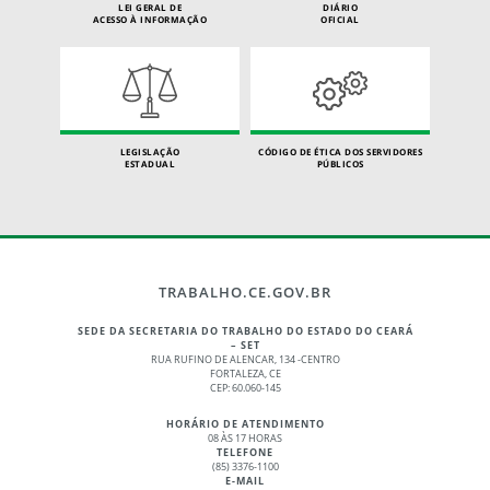
LEI GERAL DE
DIÁRIO
ACESSO À INFORMAÇÃO
OFICIAL
LEGISLAÇÃO
CÓDIGO DE ÉTICA DOS SERVIDORES
ESTADUAL
PÚBLICOS
TRABALHO.CE.GOV.BR
SEDE DA SECRETARIA DO TRABALHO DO ESTADO DO CEARÁ
– SET
RUA RUFINO DE ALENCAR, 134 -CENTRO
FORTALEZA, CE
CEP: 60.060-145
HORÁRIO DE ATENDIMENTO
08 ÀS 17 HORAS
TELEFONE
(85) 3376-1100
E-MAIL