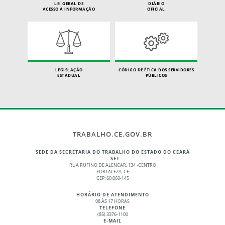
LEI GERAL DE
DIÁRIO
ACESSO À INFORMAÇÃO
OFICIAL
LEGISLAÇÃO
CÓDIGO DE ÉTICA DOS SERVIDORES
ESTADUAL
PÚBLICOS
TRABALHO.CE.GOV.BR
SEDE DA SECRETARIA DO TRABALHO DO ESTADO DO CEARÁ
– SET
RUA RUFINO DE ALENCAR, 134 -CENTRO
FORTALEZA, CE
CEP: 60.060-145
HORÁRIO DE ATENDIMENTO
08 ÀS 17 HORAS
TELEFONE
(85) 3376-1100
E-MAIL