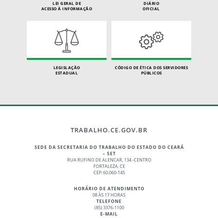
LEI GERAL DE
DIÁRIO
ACESSO À INFORMAÇÃO
OFICIAL
LEGISLAÇÃO
CÓDIGO DE ÉTICA DOS SERVIDORES
ESTADUAL
PÚBLICOS
TRABALHO.CE.GOV.BR
SEDE DA SECRETARIA DO TRABALHO DO ESTADO DO CEARÁ
– SET
RUA RUFINO DE ALENCAR, 134 -CENTRO
FORTALEZA, CE
CEP: 60.060-145
HORÁRIO DE ATENDIMENTO
08 ÀS 17 HORAS
TELEFONE
(85) 3376-1100
E-MAIL