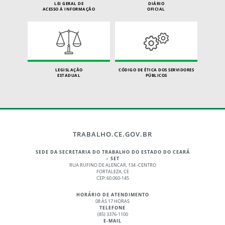
LEI GERAL DE
DIÁRIO
ACESSO À INFORMAÇÃO
OFICIAL
LEGISLAÇÃO
CÓDIGO DE ÉTICA DOS SERVIDORES
ESTADUAL
PÚBLICOS
TRABALHO.CE.GOV.BR
SEDE DA SECRETARIA DO TRABALHO DO ESTADO DO CEARÁ
– SET
RUA RUFINO DE ALENCAR, 134 -CENTRO
FORTALEZA, CE
CEP: 60.060-145
HORÁRIO DE ATENDIMENTO
08 ÀS 17 HORAS
TELEFONE
(85) 3376-1100
E-MAIL