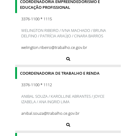
COORDENADORIA EMPREENDEDORISMO E
EDUCAÇÃO PROFISSIONAL
3376-1100 * 1115
WELINGTON RIBEIRO / IVNA MACHADO / BRUNA
DELFINO / PATRÍCIA ARAÚJO / CINARA BARROS
welington.ribeiro@trabalho.ce.gov.br
COORDENADORIA DE TRABALHO E RENDA
3376-1100 * 1112
ANIBAL SOUZA / KAROLLINE ABRANTES / JOYCE
IZABELA / ANA INGRID LIMA
anibal.souza@trabalho.ce.gov.br