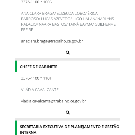
3376-1100 * 1005
ANA CLARA BRAGA/ ELIZEUDA LOBO/ ÉRICA
BARROSO/ LUCAS AZEVEDO/ HIGO HALAN/ NARLYNS
PALACIO/ NAARA BASTOS/ TAINÁ BAYMA/ GUILHERME
FREIRE
anaclara.braga@trabalho.ce.gov.br
CHEFE DE GABINETE
3376-1100 * 1101
VLÁDIA CAVALCANTE
vladia.cavalcante@trabalho.ce.gov.br
SECRETARIA EXECUTIVA DE PLANEJAMENTO E GESTÃO
INTERNA