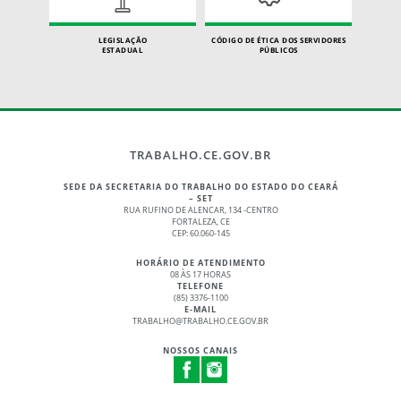
LEGISLAÇÃO
CÓDIGO DE ÉTICA DOS SERVIDORES
ESTADUAL
PÚBLICOS
TRABALHO.CE.GOV.BR
SEDE DA SECRETARIA DO TRABALHO DO ESTADO DO CEARÁ
– SET
RUA RUFINO DE ALENCAR, 134 -CENTRO
FORTALEZA, CE
CEP: 60.060-145
HORÁRIO DE ATENDIMENTO
08 ÀS 17 HORAS
TELEFONE
(85) 3376-1100
E-MAIL
TRABALHO@TRABALHO.CE.GOV.BR
NOSSOS CANAIS