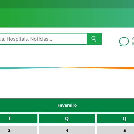
Fevereiro
T
Q
Q
3
4
5