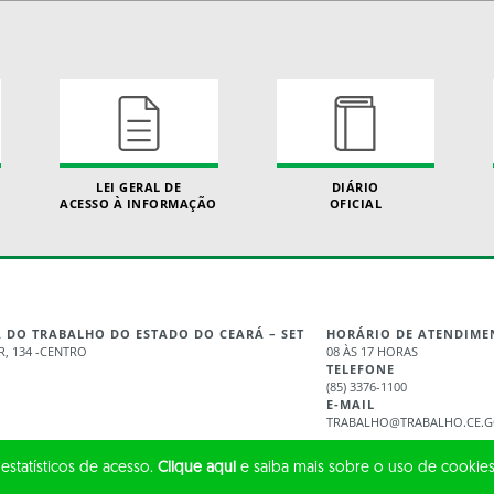
LEI GERAL DE
DIÁRIO
ACESSO À INFORMAÇÃO
OFICIAL
A DO TRABALHO DO ESTADO DO CEARÁ – SET
HORÁRIO DE ATENDIME
, 134 -CENTRO
08 ÀS 17 HORAS
TELEFONE
(85) 3376-1100
E-MAIL
TRABALHO@TRABALHO.CE.G
 estatísticos de acesso.
Clique aqui
e saiba mais sobre o uso de cookies