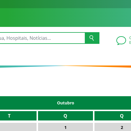
Outubro
T
Q
Q
1
2