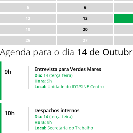
5
6
12
13
19
20
26
27
Agenda para o dia
14 de Outubr
Entrevista para Verdes Mares
9h
Dia:
14 (terça-feira)
Hora:
9h
Local:
Unidade do IDT/SINE Centro
Despachos internos
10h
Dia:
14 (terça-feira)
Hora:
9h
Local:
Secretaria do Trabalho