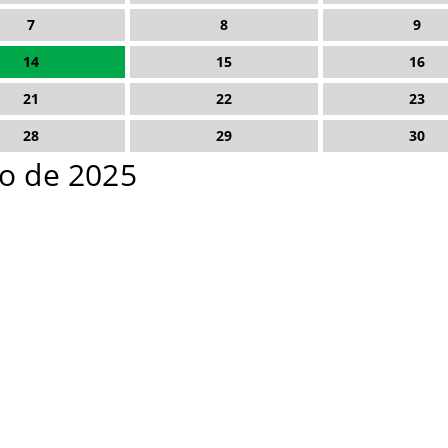
7
8
9
14
15
16
21
22
23
28
29
30
o de 2025