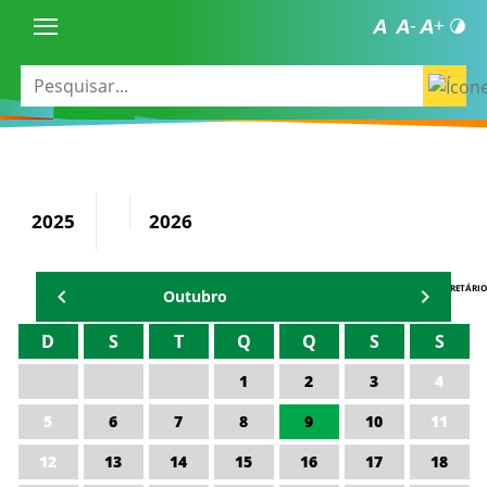
2025
2026
AGENDA DO SECRETÁRIO
Outubro
D
S
T
Q
Q
S
S
1
2
3
4
5
6
7
8
9
10
11
12
13
14
15
16
17
18