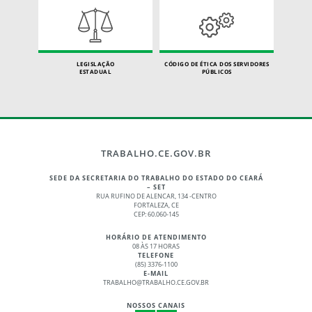
LEGISLAÇÃO
CÓDIGO DE ÉTICA DOS SERVIDORES
ESTADUAL
PÚBLICOS
TRABALHO.CE.GOV.BR
SEDE DA SECRETARIA DO TRABALHO DO ESTADO DO CEARÁ
– SET
RUA RUFINO DE ALENCAR, 134 -CENTRO
FORTALEZA, CE
CEP: 60.060-145
HORÁRIO DE ATENDIMENTO
08 ÀS 17 HORAS
TELEFONE
(85) 3376-1100
E-MAIL
TRABALHO@TRABALHO.CE.GOV.BR
NOSSOS CANAIS