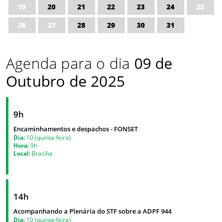
19
20
21
22
23
24
25
26
27
28
29
30
31
Agenda para o dia
09 de
Outubro de 2025
9h
Encaminhamentos e despachos - FONSET
Dia:
10 (quinta-feira)
Hora:
9h
Local:
Brasília
14h
Acompanhando a Plenária do STF sobre a ADPF 944
Dia:
10 (quinta-feira)