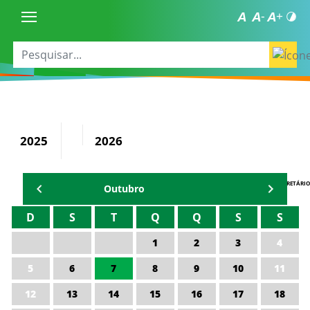
2025
2026
AGENDA DO SECRETÁRIO
Outubro
D
S
T
Q
Q
S
S
1
2
3
4
5
6
7
8
9
10
11
12
13
14
15
16
17
18