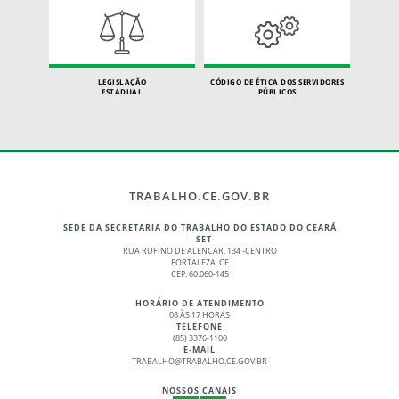
LEGISLAÇÃO
CÓDIGO DE ÉTICA DOS SERVIDORES
ESTADUAL
PÚBLICOS
TRABALHO.CE.GOV.BR
SEDE DA SECRETARIA DO TRABALHO DO ESTADO DO CEARÁ
– SET
RUA RUFINO DE ALENCAR, 134 -CENTRO
FORTALEZA, CE
CEP: 60.060-145
HORÁRIO DE ATENDIMENTO
08 ÀS 17 HORAS
TELEFONE
(85) 3376-1100
E-MAIL
TRABALHO@TRABALHO.CE.GOV.BR
NOSSOS CANAIS