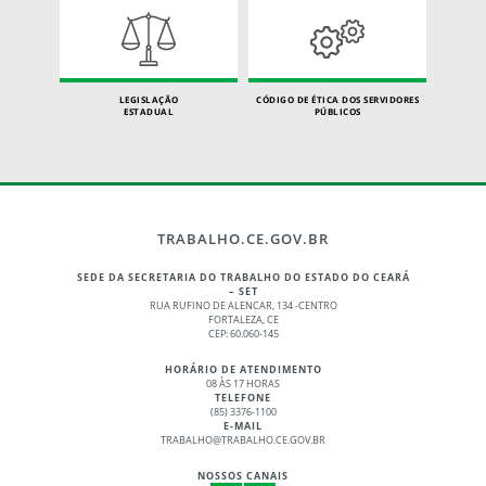
LEGISLAÇÃO
CÓDIGO DE ÉTICA DOS SERVIDORES
ESTADUAL
PÚBLICOS
TRABALHO.CE.GOV.BR
SEDE DA SECRETARIA DO TRABALHO DO ESTADO DO CEARÁ
– SET
RUA RUFINO DE ALENCAR, 134 -CENTRO
FORTALEZA, CE
CEP: 60.060-145
HORÁRIO DE ATENDIMENTO
08 ÀS 17 HORAS
TELEFONE
(85) 3376-1100
E-MAIL
TRABALHO@TRABALHO.CE.GOV.BR
NOSSOS CANAIS