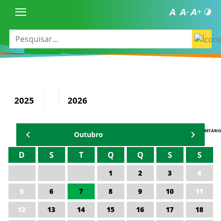
2025
2026
AGENDA DO SECRETÁRIO
Outubro
D
S
T
Q
Q
S
S
1
2
3
4
5
6
7
8
9
10
11
12
13
14
15
16
17
18