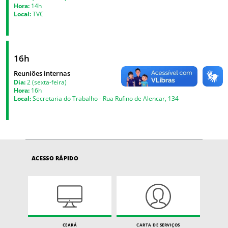
Hora:
14h
Local:
TVC
16h
Reuniões internas
Dia:
2 (sexta-feira)
Hora:
16h
Local:
Secretaria do Trabalho - Rua Rufino de Alencar, 134
ACESSO RÁPIDO
CEARÁ
CARTA DE SERVIÇOS