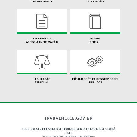
TRANSPARENTE
DO CIDADÃO
LEI GERAL DE
DIÁRIO
ACESSO À INFORMAÇÃO
OFICIAL
LEGISLAÇÃO
CÓDIGO DE ÉTICA DOS SERVIDORES
ESTADUAL
PÚBLICOS
TRABALHO.CE.GOV.BR
SEDE DA SECRETARIA DO TRABALHO DO ESTADO DO CEARÁ
– SET
RUA RUFINO DE ALENCAR, 134 -CENTRO