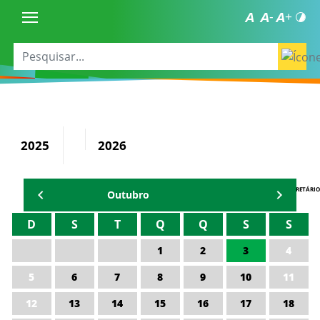
2025
2026
AGENDA DO SECRETÁRIO
Outubro
D
S
T
Q
Q
S
S
1
2
3
4
5
6
7
8
9
10
11
12
13
14
15
16
17
18