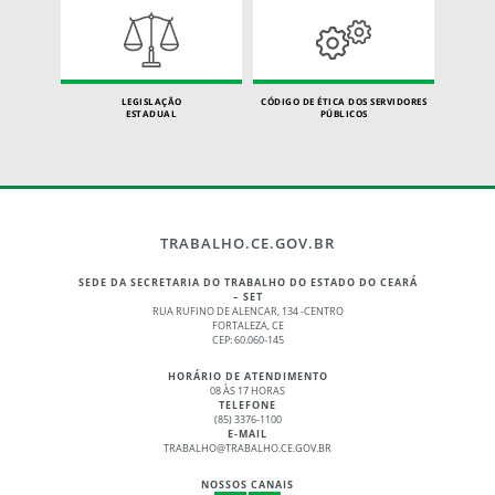
LEGISLAÇÃO
CÓDIGO DE ÉTICA DOS SERVIDORES
ESTADUAL
PÚBLICOS
TRABALHO.CE.GOV.BR
SEDE DA SECRETARIA DO TRABALHO DO ESTADO DO CEARÁ
– SET
RUA RUFINO DE ALENCAR, 134 -CENTRO
FORTALEZA, CE
CEP: 60.060-145
HORÁRIO DE ATENDIMENTO
08 ÀS 17 HORAS
TELEFONE
(85) 3376-1100
E-MAIL
TRABALHO@TRABALHO.CE.GOV.BR
NOSSOS CANAIS