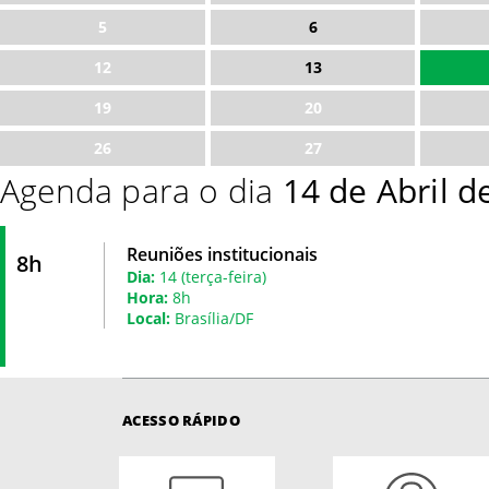
5
6
12
13
19
20
26
27
Agenda para o dia
14 de Abril d
Reuniões institucionais
8h
Dia:
14 (terça-feira)
Hora:
8h
Local:
Brasília/DF
ACESSO RÁPIDO