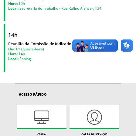
Hora:
10h
Local:
Secretaria do Trabalho - Rua Rufino Alencar, 134
14h
Reunião da Comissão de Indicadores - Ceará sem Fome
Dia:
01 (quarta-feira)
Hora:
14h
Local:
Seplag
ACESSO RÁPIDO
CEARÁ
CARTA DE SERVIÇOS