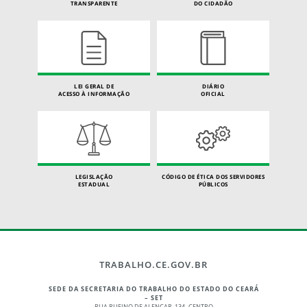
TRANSPARENTE
DO CIDADÃO
LEI GERAL DE
DIÁRIO
ACESSO À INFORMAÇÃO
OFICIAL
LEGISLAÇÃO
CÓDIGO DE ÉTICA DOS SERVIDORES
ESTADUAL
PÚBLICOS
TRABALHO.CE.GOV.BR
SEDE DA SECRETARIA DO TRABALHO DO ESTADO DO CEARÁ
– SET
RUA RUFINO DE ALENCAR, 134 -CENTRO