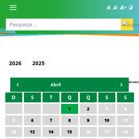
2026
2025
AGENDA DO SECRETÁRIO
Abril
D
S
T
Q
Q
S
S
1
2
3
4
5
6
7
8
9
10
11
12
13
14
15
16
17
18