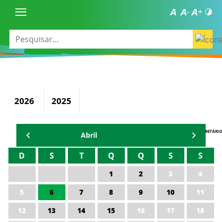
2026
2025
AGENDA DO SECRETÁRIO
Abril
D
S
T
Q
Q
S
S
1
2
3
4
5
6
7
8
9
10
11
12
13
14
15
16
17
18