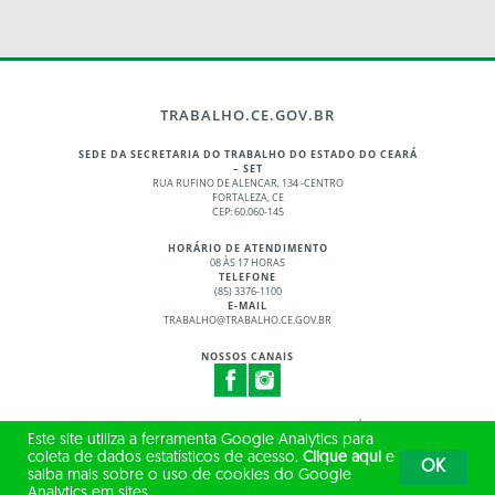
TRABALHO.CE.GOV.BR
SEDE DA SECRETARIA DO TRABALHO DO ESTADO DO CEARÁ
– SET
RUA RUFINO DE ALENCAR, 134 -CENTRO
FORTALEZA, CE
CEP: 60.060-145
HORÁRIO DE ATENDIMENTO
08 ÀS 17 HORAS
TELEFONE
(85) 3376-1100
E-MAIL
TRABALHO@TRABALHO.CE.GOV.BR
NOSSOS CANAIS
© 2017 - 2026 – GOVERNO DO ESTADO DO CEARÁ
Este site utiliza a ferramenta Google Analytics para
TODOS OS DIREITOS RESERVADOS
coleta de dados estatísticos de acesso.
Clique aqui
e
OK
saiba mais sobre o uso de cookies do Google
Analytics em sites.