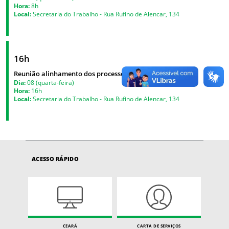
Hora:
8h
Local:
Secretaria do Trabalho - Rua Rufino de Alencar, 134
16h
Reunião alinhamento dos processos - CTIC
Dia:
08 (quarta-feira)
Hora:
16h
Local:
Secretaria do Trabalho - Rua Rufino de Alencar, 134
ACESSO RÁPIDO
CEARÁ
CARTA DE SERVIÇOS