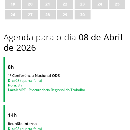
19
20
21
22
23
24
25
26
27
28
29
30
Agenda para o dia
08 de Abril
de 2026
8h
1ª Conferência Nacional ODS
Dia:
08 (quarta-feira)
Hora:
8h
Local:
MPT - Procuradoria Regional do Trabalho
14h
Reunião interna
Dia:
08 (quarta-feira)