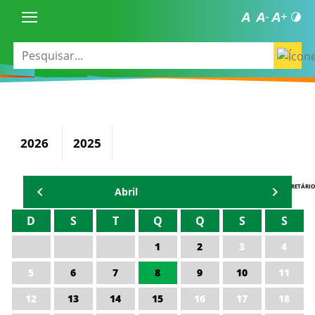
2026
2025
AGENDA DO SECRETÁRIO
Abril
D
S
T
Q
Q
S
S
1
2
3
4
5
6
7
8
9
10
11
12
13
14
15
16
17
18