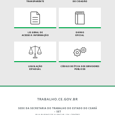
TRANSPARENTE
DO CIDADÃO
LEI GERAL DE
DIÁRIO
ACESSO À INFORMAÇÃO
OFICIAL
LEGISLAÇÃO
CÓDIGO DE ÉTICA DOS SERVIDORES
ESTADUAL
PÚBLICOS
TRABALHO.CE.GOV.BR
SEDE DA SECRETARIA DO TRABALHO DO ESTADO DO CEARÁ
– SET
RUA RUFINO DE ALENCAR, 134 -CENTRO