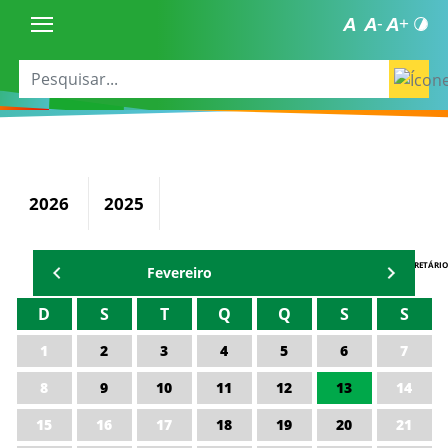
2026
2025
AGENDA DO SECRETÁRIO
Fevereiro
D
S
T
Q
Q
S
S
1
2
3
4
5
6
7
8
9
10
11
12
13
14
15
16
17
18
19
20
21