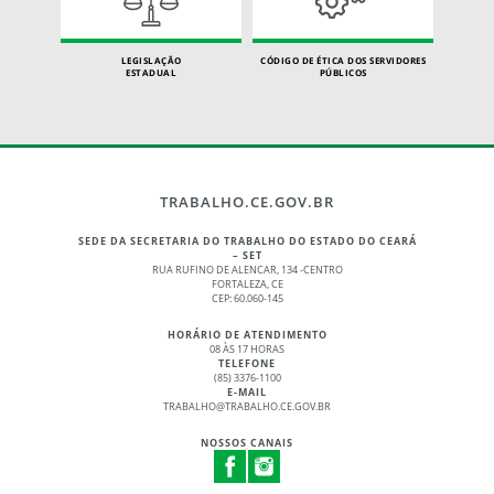
LEGISLAÇÃO
CÓDIGO DE ÉTICA DOS SERVIDORES
ESTADUAL
PÚBLICOS
TRABALHO.CE.GOV.BR
SEDE DA SECRETARIA DO TRABALHO DO ESTADO DO CEARÁ
– SET
RUA RUFINO DE ALENCAR, 134 -CENTRO
FORTALEZA, CE
CEP: 60.060-145
HORÁRIO DE ATENDIMENTO
08 ÀS 17 HORAS
TELEFONE
(85) 3376-1100
E-MAIL
TRABALHO@TRABALHO.CE.GOV.BR
NOSSOS CANAIS