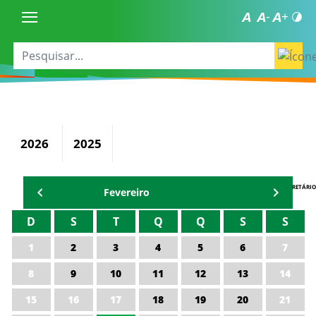
2026
2025
AGENDA DO SECRETÁRIO
Fevereiro
D
S
T
Q
Q
S
S
1
2
3
4
5
6
7
8
9
10
11
12
13
14
15
16
17
18
19
20
21