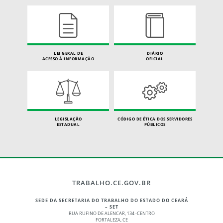
LEI GERAL DE
DIÁRIO
ACESSO À INFORMAÇÃO
OFICIAL
LEGISLAÇÃO
CÓDIGO DE ÉTICA DOS SERVIDORES
ESTADUAL
PÚBLICOS
TRABALHO.CE.GOV.BR
SEDE DA SECRETARIA DO TRABALHO DO ESTADO DO CEARÁ
– SET
RUA RUFINO DE ALENCAR, 134 -CENTRO
FORTALEZA, CE