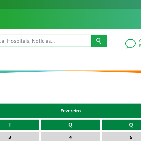
Fevereiro
T
Q
Q
3
4
5