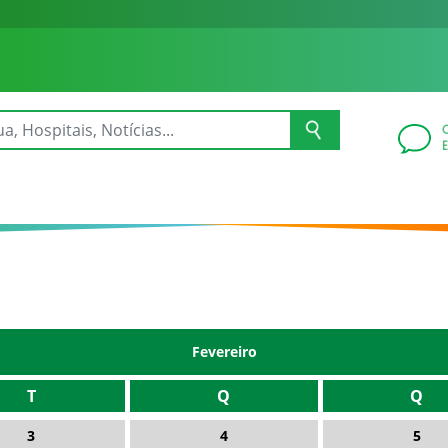
Fevereiro
T
Q
Q
3
4
5