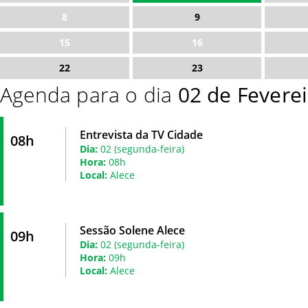
8
9
15
16
22
23
Agenda para o dia
02 de Fevere
Entrevista da TV Cidade
08h
Dia:
02 (segunda-feira)
Hora:
08h
Local:
Alece
Sessão Solene Alece
09h
Dia:
02 (segunda-feira)
Hora:
09h
Local:
Alece