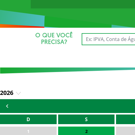
O QUE VOCÊ
PRECISA?
2026
2025
D
S
1
2