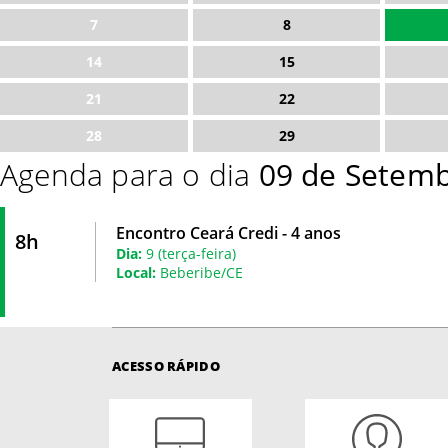
7
8
14
15
21
22
28
29
Agenda para o dia
09 de Setemb
Encontro Ceará Credi - 4 anos
8h
Dia:
9 (terça-feira)
Local:
Beberibe/CE
ACESSO RÁPIDO