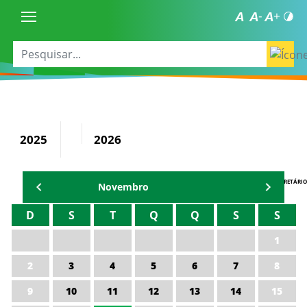
2025
2026
AGENDA DO SECRETÁRIO
Novembro
D
S
T
Q
Q
S
S
1
2
3
4
5
6
7
8
9
10
11
12
13
14
15