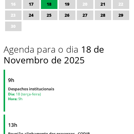
16
17
18
19
20
21
22
23
24
25
26
27
28
29
30
Agenda para o dia
18 de
Novembro de 2025
9h
Despachos institucionais
Dia:
18 (terça-feira)
Hora:
9h
13h
Reunião alinhamento dos processos - CODIP