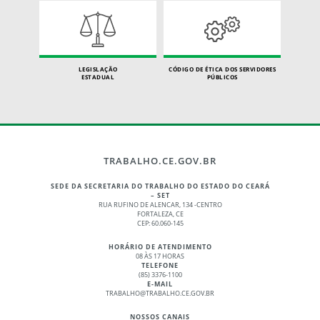
LEGISLAÇÃO
CÓDIGO DE ÉTICA DOS SERVIDORES
ESTADUAL
PÚBLICOS
TRABALHO.CE.GOV.BR
SEDE DA SECRETARIA DO TRABALHO DO ESTADO DO CEARÁ
– SET
RUA RUFINO DE ALENCAR, 134 -CENTRO
FORTALEZA, CE
CEP: 60.060-145
HORÁRIO DE ATENDIMENTO
08 ÀS 17 HORAS
TELEFONE
(85) 3376-1100
E-MAIL
TRABALHO@TRABALHO.CE.GOV.BR
NOSSOS CANAIS